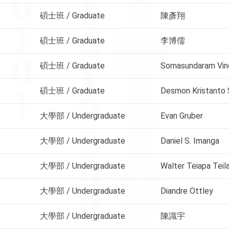
碩士班 / Graduate
陳彥翔
碩士班 / Graduate
李博儒
碩士班 / Graduate
Somasundaram Vin
碩士班 / Graduate
Desmon Kristanto 
大學部 / Undergraduate
Evan Gruber
大學部 / Undergraduate
Daniel S. Imanga
大學部 / Undergraduate
Walter Teiapa Teil
大學部 / Undergraduate
Diandre Ottley
大學部 / Undergraduate
陳識宇