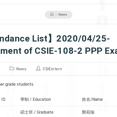
>
News
ndance List】2020/04/25-
tment of CSIE-108-2 PPP E
Post
Post
0
News
CSIEintern
category:
author:
gher grade students.
 ID
學制 / Education
姓名/Name
碩士班 / Graduate
鄭宛瑜