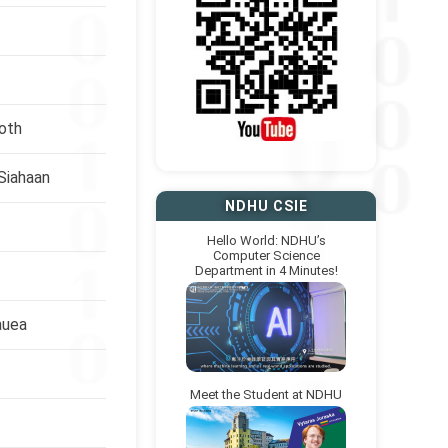
oth
Siahaan
NDHU CSIE
Hello World: NDHU’s
Computer Science
Department in 4 Minutes!
auea
Meet the Student at NDHU