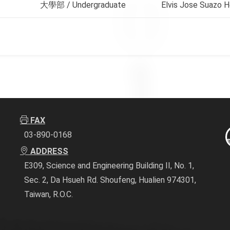
大學部 / Undergraduate
Elvis Jose Suazo 
FAX
03-890-0168
ADDRESS
E309, Science and Engineering Building II, No. 1,
Sec. 2, Da Hsueh Rd. Shoufeng, Hualien 974301,
Taiwan, R.O.C.