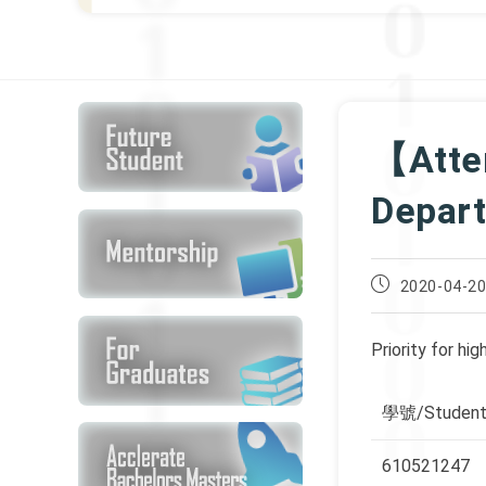
【Atte
Depar
Post
2020-04-2
published:
Priority for hi
學號/Student
610521247