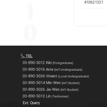
410621321
TEL
03-890-5012 Kiki
(Postgraduate)
03-890-5016 Arna
(Int'l Undergraduate)
03-890-5036 Viviant
(Local Undergraduate)
03-890-5014 Min-Wen
(Int'l Student)
03-890-5026 Jia-Wen
(Int'l Student)
03-890-5013 Lin
(Technician)
Ext. Query