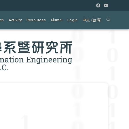
ch
Activity
Resources
Alumni
Login
中文 (台灣)
Toggle
website
search