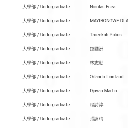
大學部 / Undergraduate
Nicolas Enea
大學部 / Undergraduate
MAYIBONGWE DLA
大學部 / Undergraduate
Tareekah Polius
大學部 / Undergraduate
鍾國洲
大學部 / Undergraduate
林志勳
大學部 / Undergraduate
Orlando Liantaud
大學部 / Undergraduate
Djavan Martin
大學部 / Undergraduate
程詩淳
大學部 / Undergraduate
張詠晴