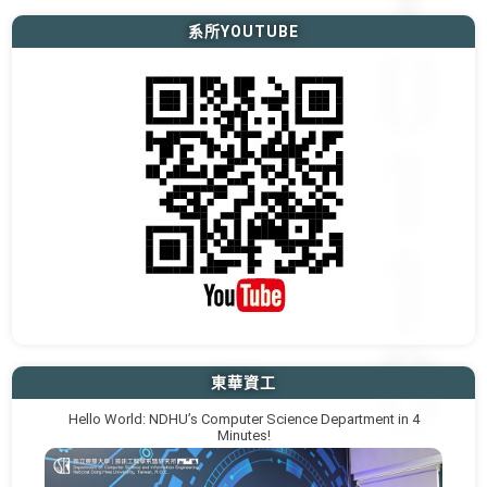
系所YOUTUBE
東華資工
Hello World: NDHU’s Computer Science Department in 4
Minutes!