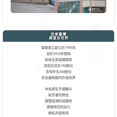
從東臺灣
展望全世界
東華資工創立於1995年
並於2010年開始
招收全英語國際班
目前在校生760餘位
含境外生200餘位
校友遍佈國內外資訊界
本系師生不僅願以
拓荒者的熱忱
開墾這塊科技園地
更期待您的加入
耕耘共造新局