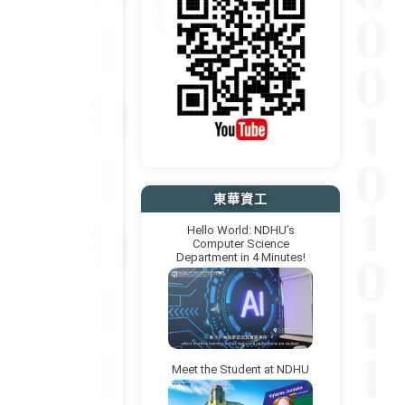
東華資工
Hello World: NDHU’s
Computer Science
Department in 4 Minutes!
Meet the Student at NDHU