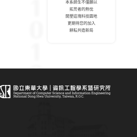
本系師生不僅願以
拓荒者的熱忱
開墾這塊科技園地
更期待您的加入
耕耘共造新局