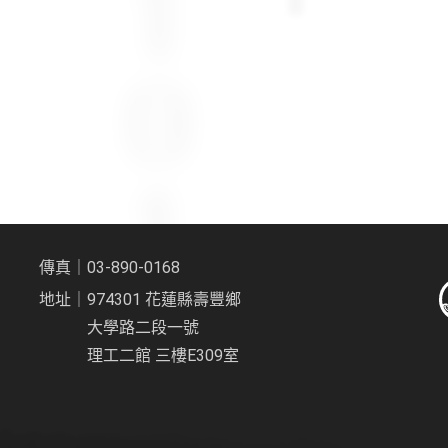
傳真｜03-890-0168
地址｜974301 花蓮縣壽豐鄉
大學路二段一號
理工二館 三樓E309室