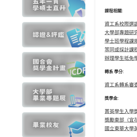
課程相關:
資工系校際選
大學部專題研
學士班學程課規
等同或採計課程
辦理學生抵免學
轉系 學分:
資工系轉系審
獎學金:
菁英學生入學
獎勵東部（宜
國立東華大學