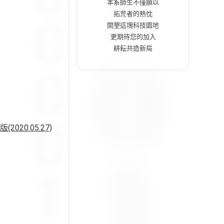
本系師生不僅願以
拓荒者的熱忱
開墾這塊科技園地
更期待您的加入
耕耘共造新局
0.05.27)