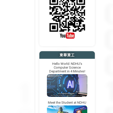
東華資工
Hello World: NDHU’s
Computer Science
Department in 4 Minutes!
Meet the Student at NDHU