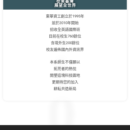
從東臺灣
展望全世界
東華資工創立於1995年
並於2010年開始
招收全英語國際班
目前在校生760餘位
含境外生200餘位
校友遍佈國內外資訊界
本系師生不僅願以
拓荒者的熱忱
開墾這塊科技園地
更期待您的加入
耕耘共造新局