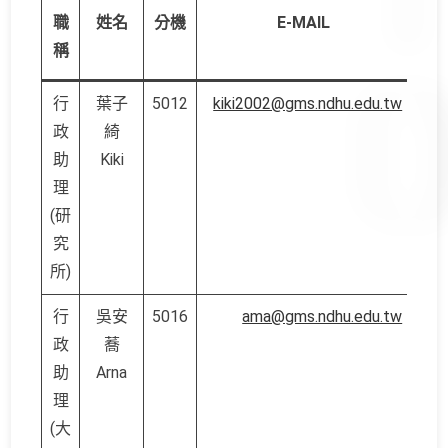
職
姓名
分機
E-MAIL
稱
行
葉子
5012
kiki2002@gms.ndhu.edu.tw
政
綺
助
Kiki
理
(研
究
所)
行
吳安
5016
ama@gms.ndhu.edu.tw
政
蕎
助
Arna
理
(大