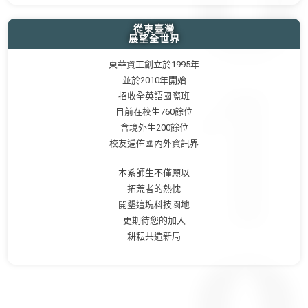
從東臺灣
展望全世界
東華資工創立於1995年
並於2010年開始
招收全英語國際班
目前在校生760餘位
含境外生200餘位
校友遍佈國內外資訊界
本系師生不僅願以
拓荒者的熱忱
開墾這塊科技園地
更期待您的加入
耕耘共造新局