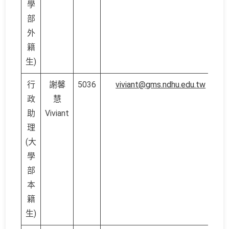
學
部
外
籍
生)
行
謝馨
5036
viviant@gms.ndhu.edu.tw
政
慧
助
Viviant
理
(大
學
部
本
籍
生)