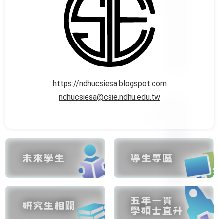
https://ndhucsiesa.blogspot.com
ndhucsiesa@csie.ndhu.edu.tw