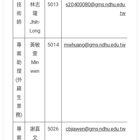
技
林志
5013
s20400080@gms.ndhu.edu.
術
瓏
tw
師
Jhih-
Long
專
黃敏
5014
mwhuang@gms.ndhu.edu.tw
案
雯
助
Min
理
wen
(外
籍
生
業
務)
專
謝嘉
5026
cbjiawen@gms.ndhu.edu.tw
案
文