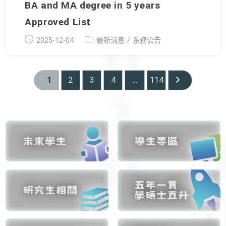
BA and MA degree in 5 years
Approved List
Post
Post
2025-12-04
最新消息
/
系務公告
published:
category:
1
2
3
4
...
114
Go to the next 