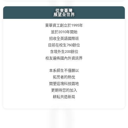
從東臺灣
展望全世界
東華資工創立於1995年
並於2010年開始
招收全英語國際班
目前在校生760餘位
含境外生200餘位
校友遍佈國內外資訊界
本系師生不僅願以
拓荒者的熱忱
開墾這塊科技園地
更期待您的加入
耕耘共造新局