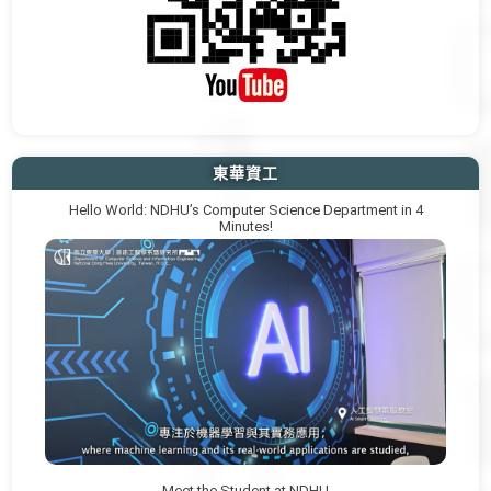
東華資工
Hello World: NDHU’s Computer Science Department in 4
Minutes!
Meet the Student at NDHU