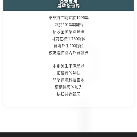
從東臺灣
展望全世界
東華資工創立於1995年
並於2010年開始
招收全英語國際班
目前在校生760餘位
含境外生200餘位
校友遍佈國內外資訊界
本系師生不僅願以
拓荒者的熱忱
開墾這塊科技園地
更期待您的加入
耕耘共造新局