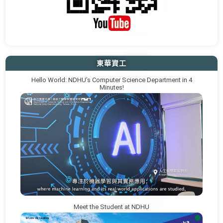
東華資工
Hello World: NDHU’s Computer Science Department in 4
Minutes!
Meet the Student at NDHU