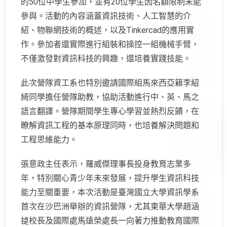
的50位中學生參加，並有20位學生因名額限制未能
參與。活動的內容涵蓋資訊技術、人工智慧的介
紹、物聯網技術的概述，以及Tinkercad的應用實
作。參加者還實際進行組裝和操控一組機械手臂，
不僅激發對資訊科技的興趣，還培養實踐技能。
此次營隊資工系也特別邀請國際組馬來西亞籍李紹
綺同學擔任營隊助教，協助活動進行中、英、馬之
語言翻譯。營隊期間學生專心學習並熱烈反饋，在
瞭解資訊工程的基本原理同時，也培養解決問題和
工程思維能力。
張意政主任表示，羅威傑理事長投身教育志業多
年，特別關心青少年未來發展，提升學生資訊科技
能力至關重要，本次活動是臺灣國立大學資訊學系
首次在沙巴洲舉辦的資訊營隊，尤其東華大學趙涵
㨗校長及國際處馬遠榮處長一向著力推動教育國際