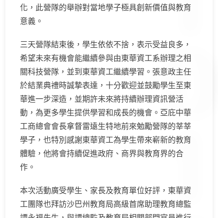
化，此營隊的舉辦對當地學子極具創新價值與教育
意義。
三天營隊結束後，學生依依不捨，表示受益良多，
希望未來有機會能繼續參與由東華資工系辦理之相
關科技營隊，並到東華資工繼續學習。張意政主任
於結業典禮時誠摯表達，十分歡迎並鼓勵學生至東
華進一步深造，並期許未來將持續辦理資訊營活
動，為更多學生提供學習和成長的機會。亞庇中華
工商總會會長拿督雷遠生特地前來勉勵營隊的莘莘
學子，也特別感謝東華資工為學生帶來嶄新的教育
體驗，他將會持續促進政府、商界與教育界的合
作。
本次活動廣受學生、家長及教育單位好評，東華資
工團隊也拜訪沙巴州教育局高級首席助理教育總監
譚永福先生，與譚總監及教育局相關部門官員進行