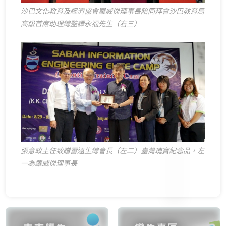
沙巴文化教育及經濟協會羅威傑理事長陪同拜會沙巴教育局
高級首席助理總監譚永福先生（右三）
張意政主任致贈雷遠生總會長（左二）臺灣瑰寶紀念品，左
一為羅威傑理事長