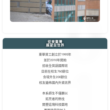
從東臺灣
展望全世界
東華資工創立於1995年
並於2010年開始
招收全英語國際班
目前在校生760餘位
含境外生200餘位
校友遍佈國內外資訊界
本系師生不僅願以
拓荒者的熱忱
開墾這塊科技園地