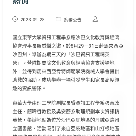
熱情
Post
Post
Post
2023-09-28
系務公告
published:
category:
author:
國立東華大學資訊工程學系應沙巴文化教育與經濟
協會理事長羅威傑之邀，於8月29－31日赴馬來西亞
沙巴州，舉辦為期三天的「沙巴資訊工程精英
營」。營隊期間除文化教育與經濟協會支援場地
外，並得到馬來西亞肯特師範學院機械人學會提供
助教的協助，成功舉辦一場引發學生和家長高度興
趣的資訊營隊。
東華大學由理工學院副院長暨資訊工程學系張意政
主任、簡暐哲教授及吳安蕎系助理規劃本次資訊精
英營，舉辦地點為位於沙巴亞庇地區的丹絨亞路州
立圖書館，活動吸引了來自亞庇地區和山打根地區