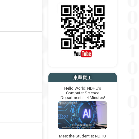
」
東華資工
Hello World: NDHU’s
Computer Science
Department in 4 Minutes!
Meet the Student at NDHU