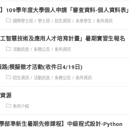
】109學年度大學個人申請「審查資料-個人資料表
Post
國際學士班
/
學士班
/
招生資訊
/
未來學生
/
系所資訊
category:
人工智慧技術及應用人才培育計畫」暑期實習生報名
Post
活動訊息
/
系務公告
/
系所資訊
category:
路|模擬徵才活動(收件日4/19日)
Post
招生資訊
/
活動訊息
/
系務公告
/
系所資訊
category:
與資源
Post
系所介紹
category:
大學部準新生暑期先修課程】中級程式設計-Python