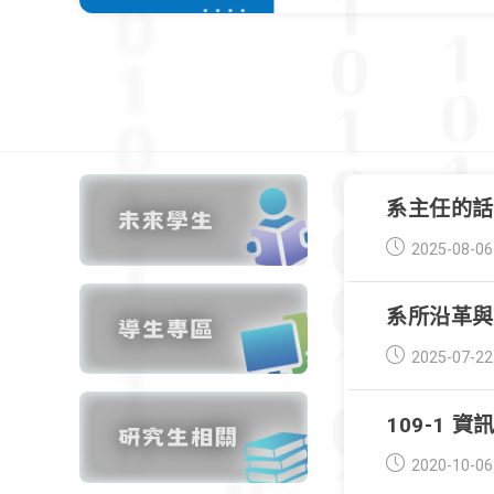
系主任的話
Post
2025-08-06
published:
系所沿革
Post
2025-07-22
published:
109-1
Post
2020-10-06
published: