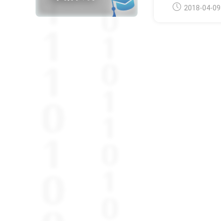
Post
2018-04-09
published: