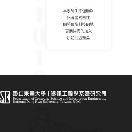
本系師生不僅願以
拓荒者的熱忱
開墾這塊科技園地
更期待您的加入
耕耘共造新局