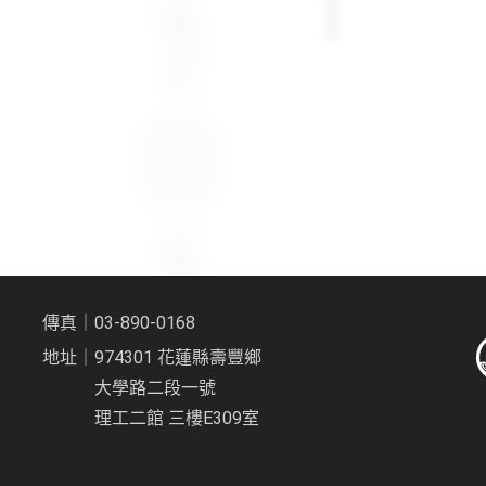
傳真｜03-890-0168
地址｜974301 花蓮縣壽豐鄉
大學路二段一號
理工二館 三樓E309室