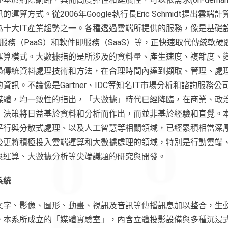
運算方式。從2006年Google執行長Eric Schmidt提出雲
為十大IT產業趨勢之一。各種透過雲端所提供的服務，像是基礎
平台即服務（PaaS）和軟件即服務（SaaS）等，正快速取代傳統軟
運算模式。大數據指的是所涉及的資料量、產生速度、複雜度、
過傳統資料處理技術和方法，在合理時間內達到擷取、管理、處
資訊。不論像是Gartner、IDC等知名IT市場分析和諮詢服務
媒體，均一致性的指出，「大數據」時代已經降臨，在商業、政
，決策將日益基於資料和分析而作出，而並非基於經驗和直覺。
平行與分散式處理、以及人工智慧等相關領域，已經累積相當深
後更將積極投入雲端運算和大數據處理的領域，特別是行動雲端
與運算、大數據分析等尖端議題的研究與開發。
系統
文字、影像、圖形、動畫、視訊及音訊等傳播訊息加以整合，生
。本系所成立的「媒體實驗室」，內含立體投影設備與多種沉浸