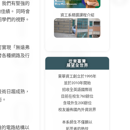
，我們有堅強的
的佳績。 同時會
資工系精選課程介紹
同學們的視野。
可實現「無遠弗
發各種網路及行
從東臺灣
展望全世界
東華資工創立於1995年
並於2010年開始
招收全英語國際班
技術日趨成熟，
目前在校生760餘位
術。
含境外生200餘位
校友遍佈國內外資訊界
本系師生不僅願以
雜的電路結構以
拓荒者的熱忱