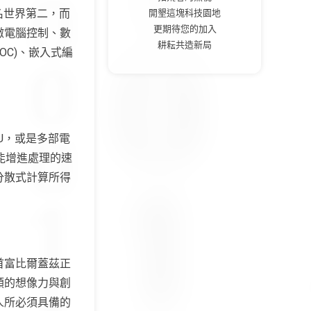
名世界第二，而
開墾這塊科技園地
更期待您的加入
微電腦控制、數
耕耘共造新局
OC)、嵌入式編
U，或是多部電
更能增進處理的速
分散式計算所得
首富比爾蓋茲正
類的想像力與創
人所必須具備的