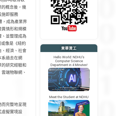
端計算的概念後，幾
設施即服務
硬體，成為產業界
變異情形和規模
理、並整理成為
公司或像是《紐約
東華資工
治、經濟、社會
Hello World: NDHU’s
本系過去在網
Computer Science
厚的研究經驗和
Department in 4 Minutes!
、雲端物聯網、
Meet the Student at NDHU
動而完整地呈現
式虛擬實境設