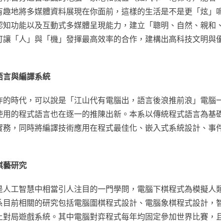
有趣地將多媒體資料展現在你面前，這樣的生活是不是更「炫」
認知功能以及互動式多媒體呈現能力，建立「聰明、自然、親和
可讓「人」與「機」發揮最高效率的合作，建構出高科技文明與
語言與編譯系統
炸的時代，可以說是「江山代有電腦出，語言後浪推前浪」電腦
使用的程式語言也在逐一的推陳出新。本系以傳統程式語言為基
實務，同時將編譯技術應用在程式最佳化、嵌入式系統設計、事
棋藝研究
是人工智慧中相當引人注目的一門學問，電腦下棋程式為模擬人
系目前相關的研究包括電腦圍棋程式設計、電腦象棋程式設計，
上對局遊戲系統。其中電腦對弈程式每年均固定參加世界比賽，