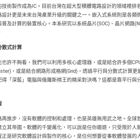
的技術製作成為IC。目前台灣在超大型積體電路設計的領域裡排
路設計更是未來台灣產業升級的關鍵之一。嵌入式系統則是各類
普及計算的裝置核心。本系研究以系統晶片(SOC)、晶片網路(N
。
分散式計算
能也許不夠看，我們可以利用多核心處理器，或是結合許多個CP
uster)，或是結合網路形成格網(Grid)，透過平行與分散式計算
記得「深藍」電腦與俄羅斯棋王的精采對決嗎？這都是靠平行與
程
路再進步，沒有軟體的控制和處理，也是英雄無用武之地。全球
建立其帝國。軟體的千變萬化，可以說是任你遨遊，只受限於人
程正是研究軟體設計與製作的核心，是任何想要從事軟體發展的