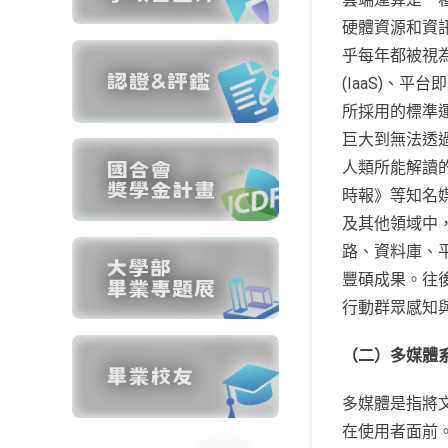
硬體資源和資訊的
乎每年都被視
(IaaS)、
所採用的標準
巨大到無法透
人類所能解讀的
時報》等知名
及其他領域中
路、資料庫、
豐碩成果。往
行動群眾感知
（二）多媒體
多媒體是指將
在使用者面前