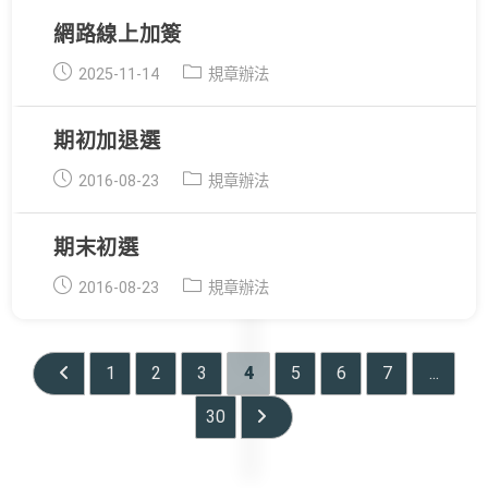
網路線上加簽
Post
Post
2025-11-14
規章辦法
published:
category:
期初加退選
Post
Post
2016-08-23
規章辦法
published:
category:
期末初選
Post
Post
2016-08-23
規章辦法
published:
category:
1
2
3
4
5
6
7
...
Go to the previous page
30
Go to the next page