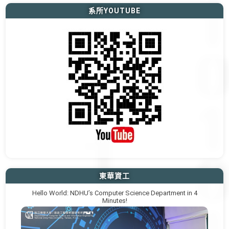
系所YOUTUBE
東華資工
Hello World: NDHU’s Computer Science Department in 4
Minutes!