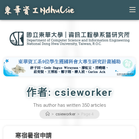
Skip
to
content
作者:
csieworker
This author has written 350 articles
>
csieworker
>
Page 4
寒宿暑宿申請