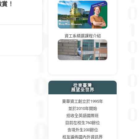
激賞！
資工系精選課程介紹
 the next page
從東臺灣
展望全世界
東華資工創立於1995年
並於2010年開始
招收全英語國際班
目前在校生760餘位
含境外生200餘位
校友遍佈國內外資訊界