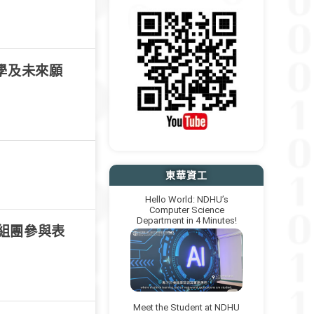
留學及未來願
東華資工
Hello World: NDHU’s
Computer Science
Department in 4 Minutes!
學組團參與表
Meet the Student at NDHU