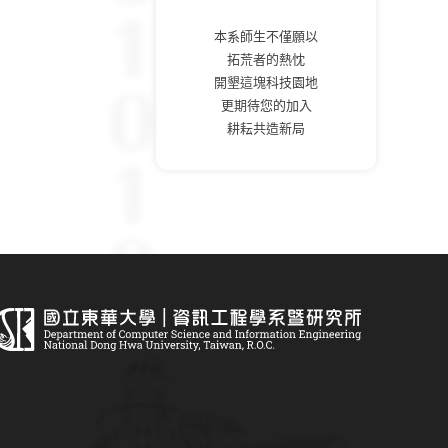
本系師生不僅願以
拓荒者的熱忱
開墾這塊科技園地
更期待您的加入
耕耘共造新局