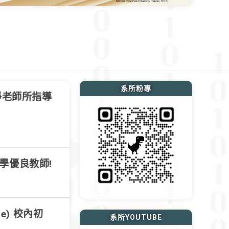
系所粉專
士淨老師所指導
學優良教師!
e) 校內初
系所YOUTUBE