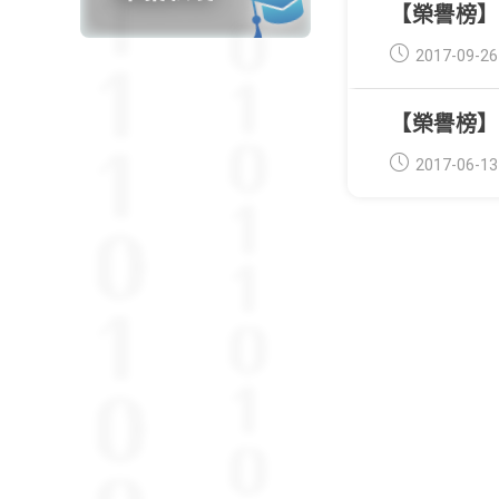
【榮譽榜】
Post
2017-09-26
published:
【榮譽榜】1
Post
2017-06-13
published: