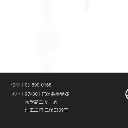
傳真｜03-890-0168
地址｜974301 花蓮縣壽豐鄉
大學路二段一號
理工二館 三樓E309室