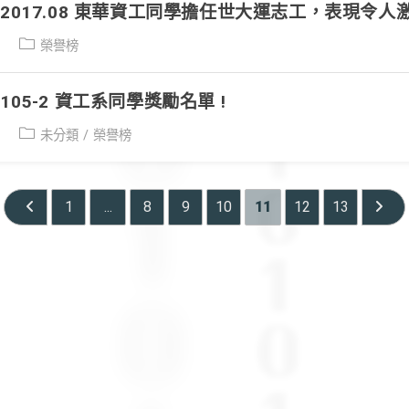
2017.08 東華資工同學擔任世大運志工，表現令人
Post
榮譽榜
category:
05-2 資工系同學獎勵名單 !
Post
未分類
/
榮譽榜
category:
1
...
8
9
10
11
12
13
Go to the previous page
Go to