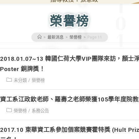
榮譽榜
>
最新消息
>
榮譽榜
>
Page 11
018.01.07~13 韓國仁荷大學VIP團隊來訪，顏
oster 銅牌獎！
Post
未分類
/
榮譽榜
category:
資工系江政欽老師、羅壽之老師榮獲105學年度院教
Post
榮譽榜
/
系務公告
category:
017.10 東華資工系參加個案競賽霍特獎 (Hult Priz