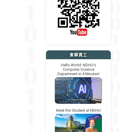
東華資工
Hello World: NDHU’s
Computer Science
Department in 4 Minutes!
Meet the Student at NDHU