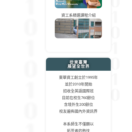
資工系精選課程介紹
從東臺灣
展望全世界
東華資工創立於1995年
並於2010年開始
招收全英語國際班
目前在校生760餘位
含境外生200餘位
校友遍佈國內外資訊界
本系師生不僅願以
拓荒者的熱忱