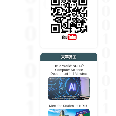
東華資工
Hello World: NDHU’s
Computer Science
Department in 4 Minutes!
Meet the Student at NDHU