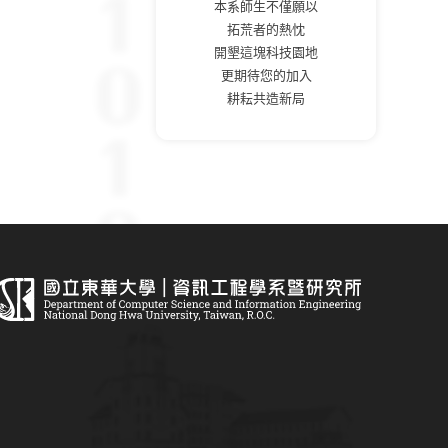
本系師生不僅願以
拓荒者的熱忱
開墾這塊科技園地
更期待您的加入
耕耘共造新局