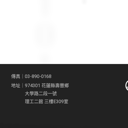
傳真｜03-890-0168
地址｜974301 花蓮縣壽豐鄉
大學路二段一號
理工二館 三樓E309室