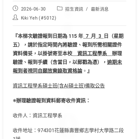
Post
Post
2026-06-30
招生資訊
/
最新消息
published:
category:
Post
Kiki Yeh (#5012)
author:
『本梯次驗證報到日期為 115 年
7
月
3
日（星期
五），請於指定時間內將驗證、報到所需相關證件
資料備妥，以掛號寄至本校
資訊工程學系
辦理
驗證、報到手續（含當日，以郵戳為憑），
逾期未
報到者視同自願放棄錄取資格論
。
』
資訊工程學系碩士班(含AI碩士班)備取公告
※辦理驗證報到資料郵寄收件資訊：
收件人：資訊工程學系
收件地址：974301花蓮縣壽豐鄉志學村大學路二段