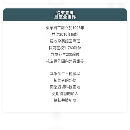
從東臺灣
展望全世界
東華資工創立於1995年
並於2010年開始
招收全英語國際班
目前在校生760餘位
含境外生200餘位
校友遍佈國內外資訊界
本系師生不僅願以
拓荒者的熱忱
開墾這塊科技園地
更期待您的加入
耕耘共造新局