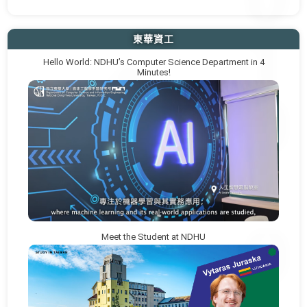
東華資工
Hello World: NDHU’s Computer Science Department in 4
Minutes!
Meet the Student at NDHU