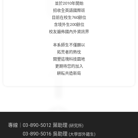
並於2010年開始
招收全英語國際班
目前在校生760餘位
含境外生200餘位
校友遍佈國內外資訊界
本系師生不僅願以
拓荒者的熱忱
開墾這塊科技園地
更期待您的加入
耕耘共造新局
專線｜03-890-5012 葉助理
(研究所)
03-890-5016 吳助理
(大學部外籍生)