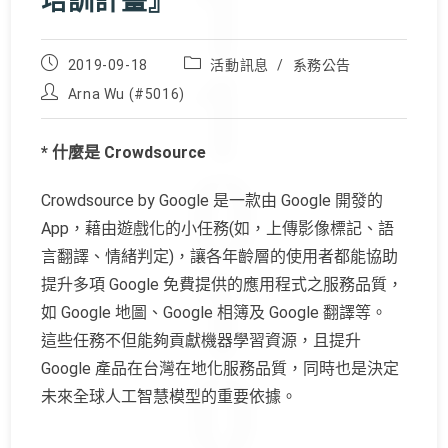
培訓計畫』
Post
Post
2019-09-18
活動訊息
/
系務公告
published:
category:
Post
Arna Wu (#5016)
author:
* 什麼是 Crowdsource
Crowdsource
by
Google
是一款由
Google
開發的
App，藉由遊戲化的小任務(如，上傳影像標記、語
言翻譯、
情緒判定)，讓各年齡層的使用者都能協助
提升多項
Google
免費提供的應用程式之服務品質，
如
Google
地圖、
Google
相簿及
Google
翻譯等。
這些任務不但能夠貢獻機器學習資源，且提升
Google
產品在台灣在地化服務品質，
同時也是決定
未來全球人工智慧模型的重要依據。