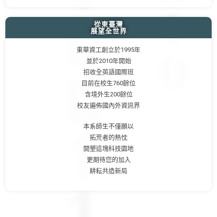
從東臺灣
展望全世界
東華資工創立於1995年
並於2010年開始
招收全英語國際班
目前在校生760餘位
含境外生200餘位
校友遍佈國內外資訊界
本系師生不僅願以
拓荒者的熱忱
開墾這塊科技園地
更期待您的加入
耕耘共造新局