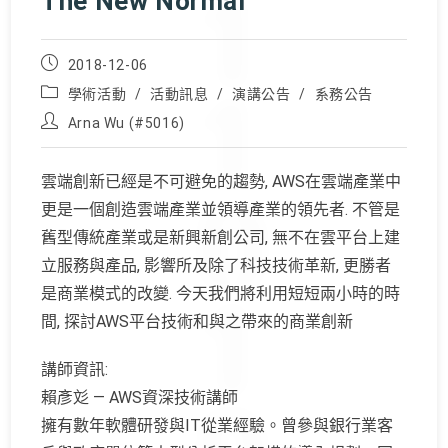
The New Normal
Post
2018-12-06
published:
Post
學術活動
/
活動訊息
/
演講公告
/
系務公告
category:
Post
Arna Wu (#5016)
author:
雲端創新已經是不可避免的趨勢, AWS在雲端產業中
更是一個創造雲端產業並領導產業的領先者. 不管是
舊型傳統產業或是新興新創公司, 無不在雲平台上建
立服務與產品, 影響所及除了科技技術革新, 更勝者
是商業模式的改變. 今天我們將利用短短兩小時的時
間, 探討AWS平台技術和與之帶來的商業創新
講師資訊:
賴彥彣 — AWS資深技術講師
擁有數年軟體研發與IT從業經驗。曾參與銀行業客