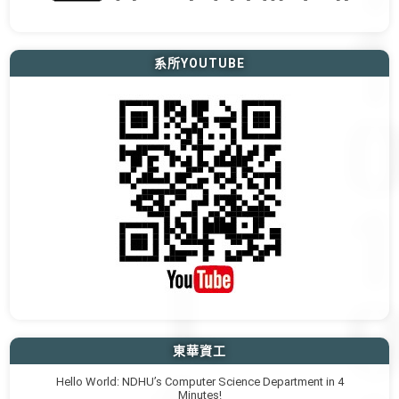
系所YOUTUBE
東華資工
Hello World: NDHU’s Computer Science Department in 4
Minutes!