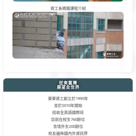
資工系精選課程介紹
從東臺灣
展望全世界
東華資工創立於1995年
並於2010年開始
招收全英語國際班
目前在校生760餘位
含境外生200餘位
校友遍佈國內外資訊界