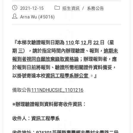
Post
Post
2021-12-15
招生資訊
/
系務公告
published:
category:
Post
Arna Wu (#5016)
author:
『本梯次驗證報到日期為
110
年
12
月
22
日（星
期
三
），請於指定時間內辦理驗證、報到，
逾期未
報到者視同自願放棄錄取資格論
；辦理報到者，應
於報到日前將報到、驗證所需相關證件資料備妥，
以掛號寄達本校
資訊工程
學系辦公室
。
』
備取公告
111NDHUCSIE_1101216
※
辦理驗證報到資料郵寄收件資訊：
收件人：資訊工程學系
收件地址：
974301
花蓮縣壽豐鄉志學村大學路二段