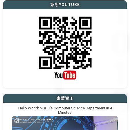
系所YOUTUBE
東華資工
Hello World: NDHU’s Computer Science Department in 4
Minutes!