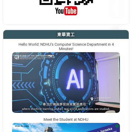
東華資工
Hello World: NDHU’s Computer Science Department in 4
Minutes!
Meet the Student at NDHU