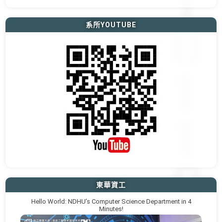
系所YOUTUBE
東華資工
Hello World: NDHU’s Computer Science Department in 4
Minutes!