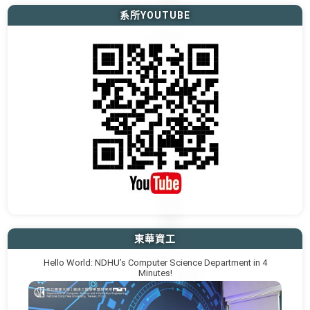
系所YOUTUBE
東華資工
Hello World: NDHU’s Computer Science Department in 4
Minutes!