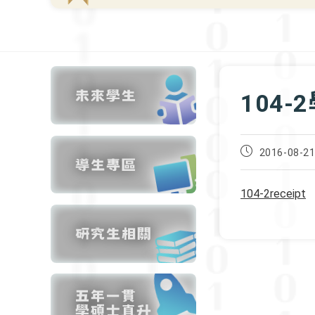
104
Post
2016-08-2
published:
104-2receipt