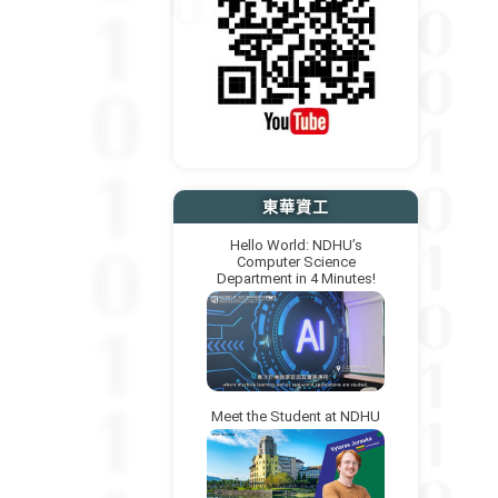
東華資工
Hello World: NDHU’s
Computer Science
Department in 4 Minutes!
Meet the Student at NDHU