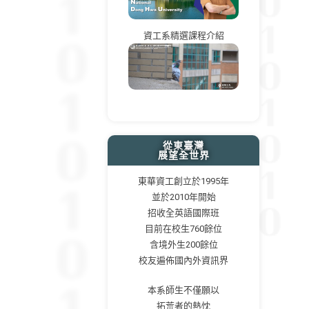
資工系精選課程介紹
從東臺灣
展望全世界
東華資工創立於1995年
並於2010年開始
招收全英語國際班
目前在校生760餘位
含境外生200餘位
校友遍佈國內外資訊界
本系師生不僅願以
拓荒者的熱忱