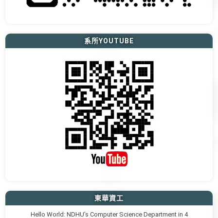
系所YOUTUBE
東華資工
Hello World: NDHU’s Computer Science Department in 4