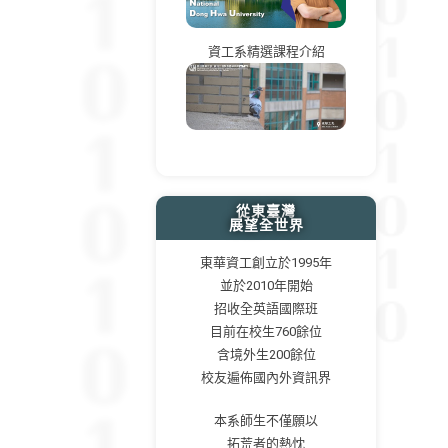
資工系精選課程介紹
從東臺灣
展望全世界
東華資工創立於1995年
並於2010年開始
招收全英語國際班
目前在校生760餘位
含境外生200餘位
校友遍佈國內外資訊界
本系師生不僅願以
拓荒者的熱忱