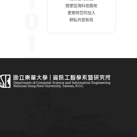
開墾這塊科技園地
更期待您的加入
耕耘共造新局