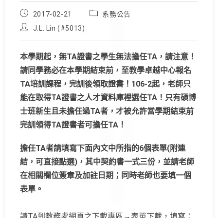
Post
Post
2017-02-21
系務公告
published:
category:
Post
J.L. Lin (#5013)
author:
本
學期起，無TA證書之學生無法擔任TA，請注意！
請同學務必在本學期結束前，至教學卓越中心報名
TA培訓課程，完訓後領取證書！106-2起，老師只
能在取得TA證書之人才資料庫裡選任TA！只有碩博
士班新生且未擔任過TA者，才被允許當學期結束前
完訓領得TA證書者可擔任TA！
擔任TA者請填寫下面內文中所指的6個表單(附連
結，可直接點選)，其中契約書一式三份，並請老師
在相關欄位簽章及加註日期；同時老師也要填一個
表單。
請TA到教務處網頁之下載專區→表單下載，填寫：