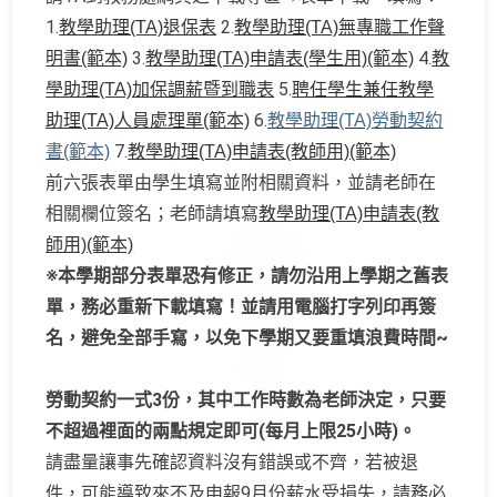
1.
2.
教學助理(TA)退保表
教學助理(TA)無專職工作聲
3.
4.
明書(範本)
教學助理(TA)申請表(學生用)(範本)
教
5.
學助理(TA)加保調薪暨到職表
聘任學生兼任教學
6.
助理(TA)人員處理單(範本)
教學助理(TA)勞動契約
7.
書(範本)
教學助理(TA)申請表(教師用)(範本)
前六張表單由學生填寫並附相關資料，並請老師在
相關欄位簽名；老師請填寫
教學助理(TA)申請表(教
師用)(範本)
※本學期部分表單恐有修正，請勿沿用上學期之舊表
單，務必重新下載填寫！並請用電腦打字列印再簽
名，避免全部手寫，以免下學期又要重填浪費時間~
勞動契約一式3份，其中工作時數為老師決定，只要
不超過裡面的兩點規定即可(每月上限25小時)。
請盡量讓事先確認資料沒有錯誤或不齊，若被退
件，可能導致來不及申報9月份薪水受損失，請務必