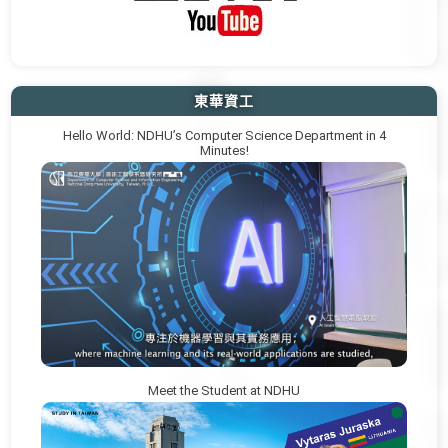
東華資工
Hello World: NDHU’s Computer Science Department in 4
Minutes!
Meet the Student at NDHU