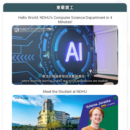
東華資工
Hello World: NDHU’s Computer Science Department in 4
Minutes!
Meet the Student at NDHU