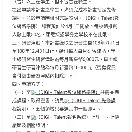
（含）以上在學生，
但不包含在職生。
提出申請本計畫之學生，均須完成本計畫指定先修
課程，
並於申請時檢附完課證明。（
DIGI+
Talent
數
位網路學院） 課程預計於4月1日開放。每校總推薦
人數上限50名，
願意採認學分之學校不在此限。
三、研習津貼：
本計畫錄取之研習生自108年7月1日
至108年12月31日止
，給付每人每月研習津貼，學
士級研習生研習津貼為每月新臺幣6,
000元，碩士級
研習生研習津貼為每月新臺幣10,000元（
勞健保費
自付額由研習津貼內扣除）。
四、申請方式：
（一）至
（
DIGI+
Talent
數位網路學院）
註冊並完
成課程、取得證書，請見
（
DIGI+
Talent
先修課
程說明）
，五個領域只要選其中一個即可。
（二）至
（
DIGI+
Talent
報名系統）
上註冊、上傳
履歷及相關證明。