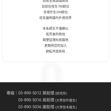
招收全英語國際班
目前在校生760餘位
含境外生200餘位
校友遍佈國內外資訊界
本系師生不僅願以
拓荒者的熱忱
開墾這塊科技園地
更期待您的加入
耕耘共造新局
專線｜03-890-5012 葉助理
(研究所)
03-890-5016 吳助理
(大學部外籍生)
03-890-5036 謝助理
(大學部本籍生)