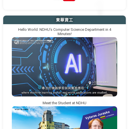
東華資工
Hello World: NDHU’s Computer Science Department in 4
Minutes!
Meet the Student at NDHU