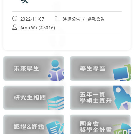
一次
Post
Post
2022-11-07
演講公告
/
系務公告
published:
category:
Post
Arna Wu (#5016)
author: