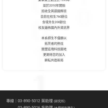
並於2010年開始
招收全英語國際班
目前在校生760餘位
含境外生200餘位
校友遍佈國內外資訊界
本系師生不僅願以
拓荒者的熱忱
開墾這塊科技園地
更期待您的加入
耕耘共造新局
專線｜03-890-5012 葉助理
(研究所)
03-890-5016 吳助理
(大學部外籍生)