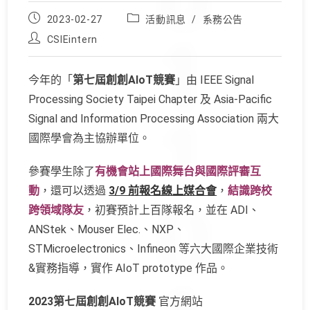
Post
Post
2023-02-27
活動訊息
/
系務公告
published:
category:
Post
CSIEintern
author:
今年的「
第七屆創創AIoT競賽
」由 IEEE Signal
Processing Society Taipei Chapter 及 Asia-Pacific
Signal and Information Processing Association 兩大
國際學會為主協辦單位。
參賽學生除了
有機會站上國際舞台與國際評審互
動
，還可以透過
3/9 前報名線上媒合會
，
結識跨校
跨領域隊友
，初賽預計上百隊報名，並在 ADI、
ANStek、Mouser Elec.、NXP、
STMicroelectronics、Infineon 等六大國際企業技術
&實務指導，實作 AIoT prototype 作品。
2023第七屆創創AIoT競賽
官方網站