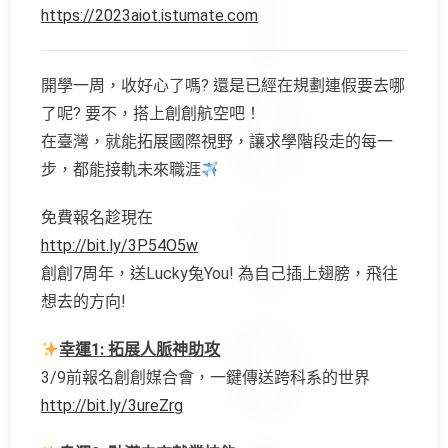
https://2023aiot.istumate.com
開學一周，收好心了嗎? 還是已經在規劃連假要去哪
了呢? 要不，搭上創創航空吧！
在臺灣，就能拓展國際視野，讓求學階段走的每一
步，都能接軌未來職涯
免費報名趁現在
http://bit.ly/3P54O5w
創創7周年，送Lucky兔You! 為自己插上翅膀，飛往
想去的方向!
幸運1: 拓展人脈神助攻
3/9前報名創創媒合會，一鍵傳送跨科系的世界
http://bit.ly/3ureZrg