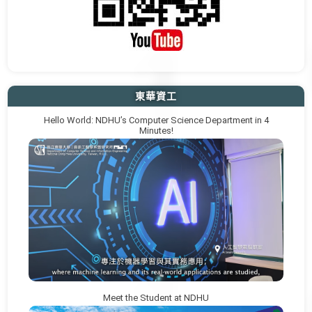
東華資工
Hello World: NDHU’s Computer Science Department in 4
Minutes!
Meet the Student at NDHU