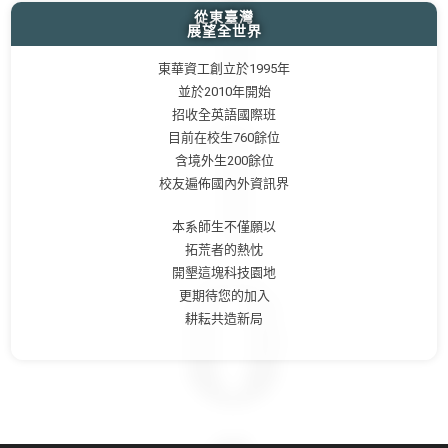
從東臺灣
展望全世界
東華資工創立於1995年
並於2010年開始
招收全英語國際班
目前在校生760餘位
含境外生200餘位
校友遍佈國內外資訊界
本系師生不僅願以
拓荒者的熱忱
開墾這塊科技園地
更期待您的加入
耕耘共造新局