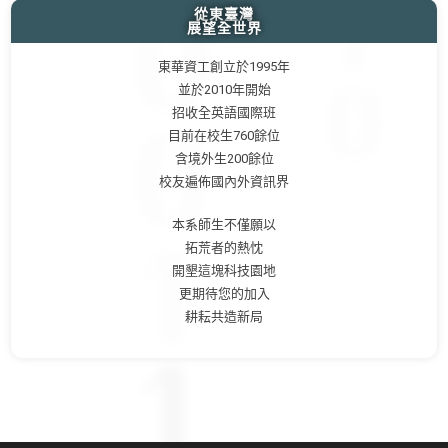
從東臺灣
展望全世界
東華資工創立於1995年
並於2010年開始
招收全英語國際班
目前在校生760餘位
含境外生200餘位
校友遍佈國內外資訊界
本系師生不僅願以
拓荒者的熱忱
開墾這塊科技園地
更期待您的加入
耕耘共造新局