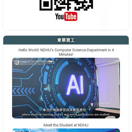
東華資工
Hello World: NDHU’s Computer Science Department in 4
Minutes!
Meet the Student at NDHU