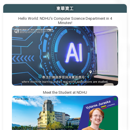
東華資工
Hello World: NDHU’s Computer Science Department in 4
Minutes!
Meet the Student at NDHU