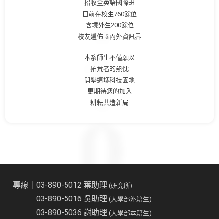
招收全英語國際班
目前在校生760餘位
含境外生200餘位
校友遍佈國內外資訊界
本系師生不僅願以
拓荒者的熱忱
開墾這塊科技園地
更期待您的加入
耕耘共造新局
專線｜03-890-5012 葉助理
(研究所)
03-890-5016 吳助理
(大學部外籍生)
03-890-5036 謝助理
(大學部本籍生)