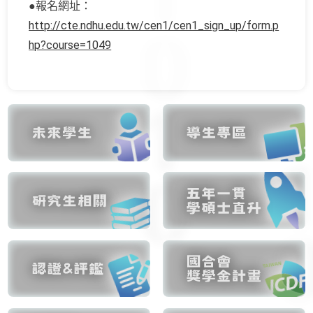
●報名網址：
http://cte.ndhu.edu.tw/cen1/cen1_sign_up/form.p
hp?course=1049