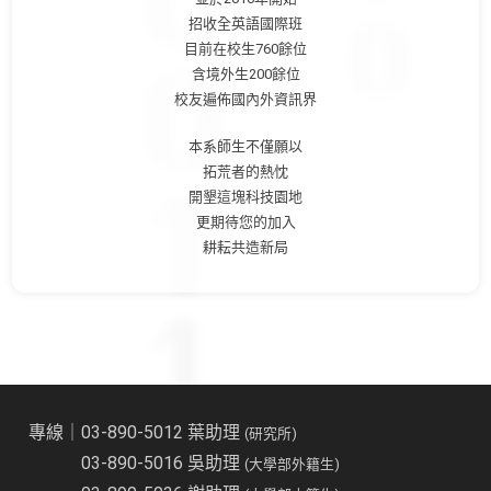
招收全英語國際班
目前在校生760餘位
含境外生200餘位
校友遍佈國內外資訊界
本系師生不僅願以
拓荒者的熱忱
開墾這塊科技園地
更期待您的加入
耕耘共造新局
專線｜03-890-5012 葉助理
(研究所)
03-890-5016 吳助理
(大學部外籍生)