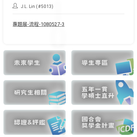
published:
category:
Post
J.L. Lin (#5013)
author:
專題展-流程-1080527-3