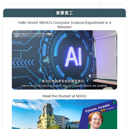
東華資工
Hello World: NDHU’s Computer Science Department in 4
Minutes!
Meet the Student at NDHU