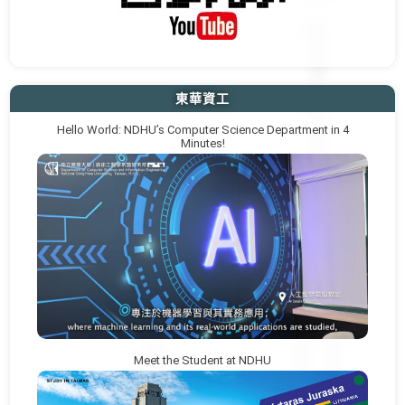
東華資工
Hello World: NDHU’s Computer Science Department in 4
Minutes!
Meet the Student at NDHU