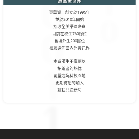
展望全世界
東華資工創立於1995年
並於2010年開始
招收全英語國際班
目前在校生760餘位
含境外生200餘位
校友遍佈國內外資訊界
本系師生不僅願以
拓荒者的熱忱
開墾這塊科技園地
更期待您的加入
耕耘共造新局