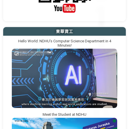
東華資工
Hello World: NDHU’s Computer Science Department in 4
Minutes!
Meet the Student at NDHU