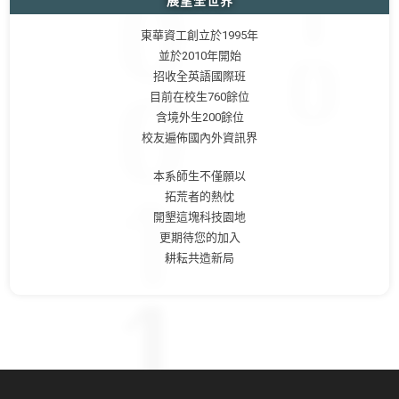
展望全世界
東華資工創立於1995年
並於2010年開始
招收全英語國際班
目前在校生760餘位
含境外生200餘位
校友遍佈國內外資訊界
本系師生不僅願以
拓荒者的熱忱
開墾這塊科技園地
更期待您的加入
耕耘共造新局