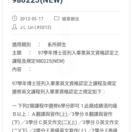
980225(NEW)
Post
Post
2012-05-17
規章辦法
published:
category:
Post
J.L. Lin (#5013)
author:
適用類別 ： 系所師生
主題 ： 97學年博士班列入畢業英文資格認定之
課程及規定980225(NEW)
內容 ：
97學年博士班列入畢業英文資格認定之課程及規定
選修英文課程列入畢業資格認定之規定如下：
一.下列2類課程中選修6學分即可 1.此類成績須均達
Ｂ以上： A.翻譯與習作(上)╱3學分 B.翻譯與習作
(下) ╱3學分 C.英文作文(二)(上) ╱3學分 D.英文作文
(二)(下) ╱3學分 E.高級英文寫作(上) ╱2學分 F.高級