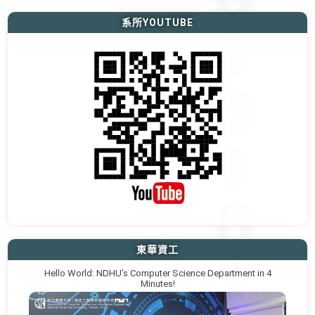
系所YOUTUBE
東華資工
Hello World: NDHU’s Computer Science Department in 4
Minutes!