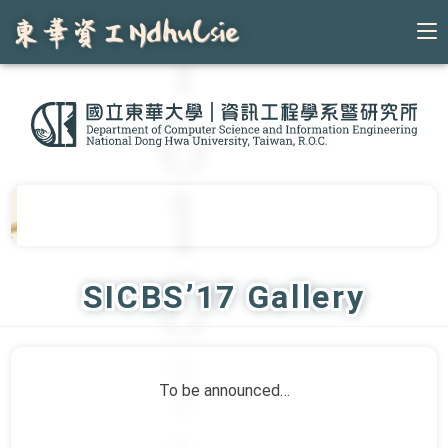
Skip
to
content
SICBS’17 Gallery
To be announced…