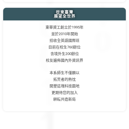
從東臺灣
展望全世界
東華資工創立於1995年
並於2010年開始
招收全英語國際班
目前在校生760餘位
含境外生200餘位
校友遍佈國內外資訊界
本系師生不僅願以
拓荒者的熱忱
開墾這塊科技園地
更期待您的加入
耕耘共造新局