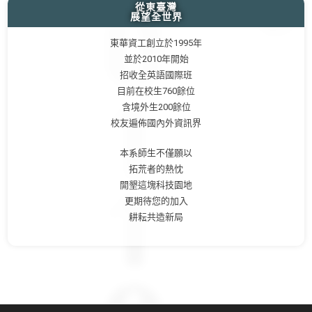
從東臺灣
展望全世界
東華資工創立於1995年
並於2010年開始
招收全英語國際班
目前在校生760餘位
含境外生200餘位
校友遍佈國內外資訊界
本系師生不僅願以
拓荒者的熱忱
開墾這塊科技園地
更期待您的加入
耕耘共造新局