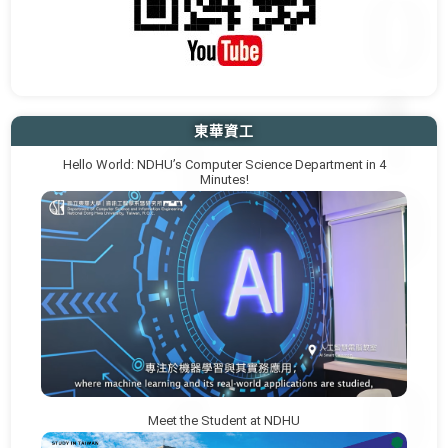
東華資工
Hello World: NDHU’s Computer Science Department in 4
Minutes!
Meet the Student at NDHU