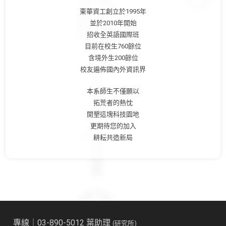
東華資工創立於1995年
並於2010年開始
招收全英語國際班
目前在校生760餘位
含境外生200餘位
校友遍佈國內外資訊界
本系師生不僅願以
拓荒者的熱忱
開墾這塊科技園地
更期待您的加入
耕耘共造新局
專線｜03-890-5012 葉助理
(研究所)