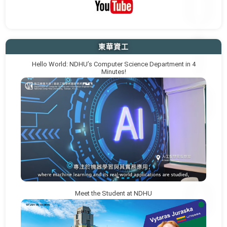
東華資工
Hello World: NDHU’s Computer Science Department in 4
Minutes!
Meet the Student at NDHU