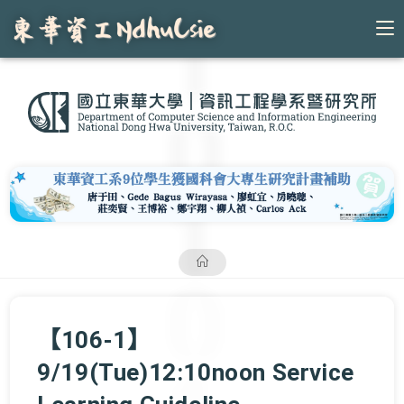
Skip
to
content
【106-1】
9/19(Tue)12:10noon Service