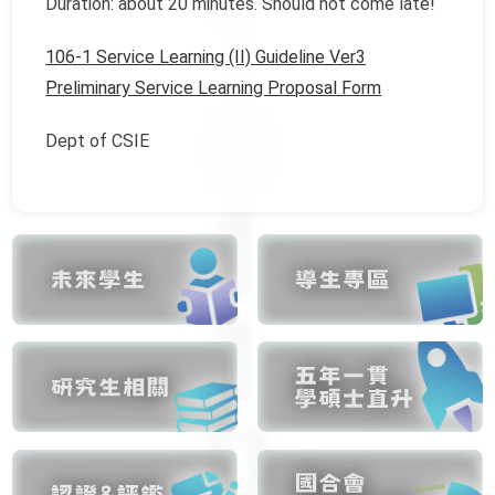
Duration: about 20 minutes. Should not come late!
106-1 Service Learning (II) Guideline Ver3
Preliminary Service Learning Proposal Form
Dept of CSIE