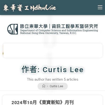
Skip
to
content
作者:
Curtis Lee
This author has written 5 articles
>
Curtis Lee
2024年10月《東資新知》月刊