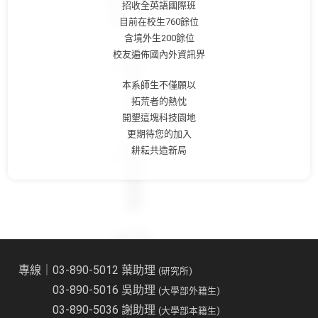
招收全英語國際班
目前在校生760餘位
含境外生200餘位
校友遍佈國內外資訊界
本系師生不僅願以
拓荒者的熱忱
開墾這塊科技園地
更期待您的加入
耕耘共造新局
專線｜03-890-5012 葉助理
(研究所)
03-890-5016 吳助理
(大學部外籍生)
03-890-5036 謝助理
(大學部本籍生)