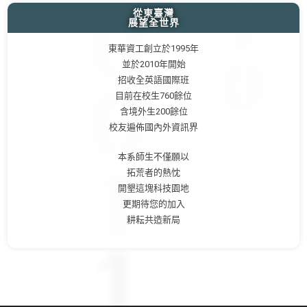
從東臺灣
展望全世界
東華資工創立於1995年
並於2010年開始
招收全英語國際班
目前在校生760餘位
含境外生200餘位
校友遍佈國內外資訊界
本系師生不僅願以
拓荒者的熱忱
開墾這塊科技園地
更期待您的加入
耕耘共造新局