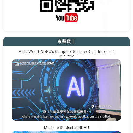
東華資工
Hello World: NDHU’s Computer Science Department in 4
Minutes!
Meet the Student at NDHU