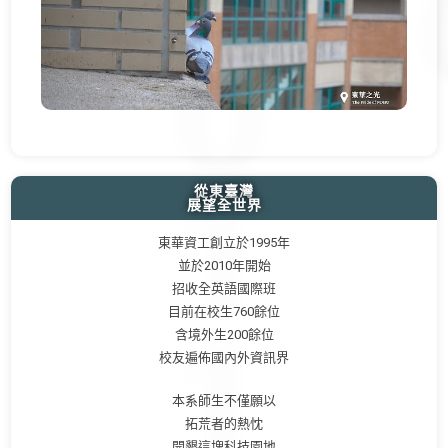
從東臺灣
展望全世界
東華資工創立於1995年
並於2010年開始
招收全英語國際班
目前在校生760餘位
含境外生200餘位
校友遍佈國內外資訊界
本系師生不僅願以
拓荒者的熱忱
開墾這塊科技園地