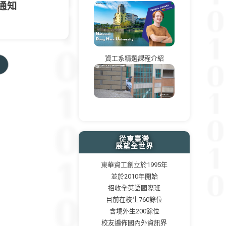
取通知
資工系精選課程介紹
 to the next page
從東臺灣
展望全世界
東華資工創立於1995年
並於2010年開始
招收全英語國際班
目前在校生760餘位
含境外生200餘位
校友遍佈國內外資訊界