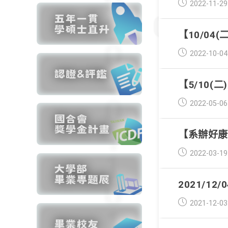
Post
2022-11-29
published:
【10/04(
Post
2022-10-04
published:
【5/10(二
Post
2022-05-06
published:
【系辦好康
Post
2022-03-19
published:
2021/1
Post
2021-12-03
published: