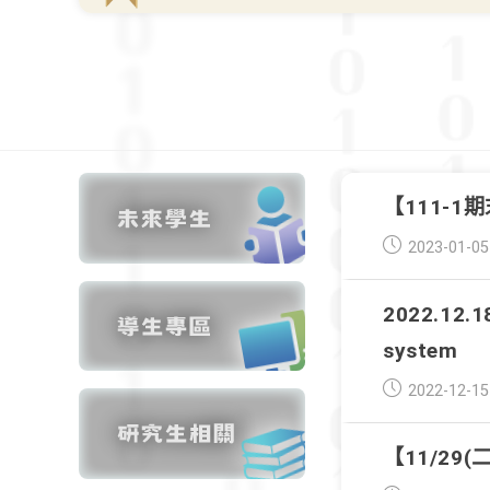
【111-
Post
2023-01-05
published:
2022.12.18
system
Post
2022-12-15
published:
【11/29(