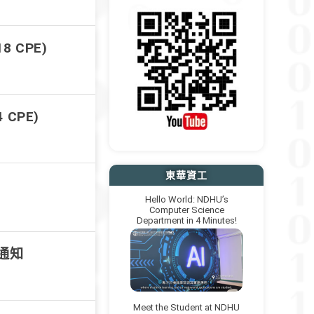
8 CPE)
 CPE)
東華資工
Hello World: NDHU’s
Computer Science
Department in 4 Minutes!
取通知
Meet the Student at NDHU