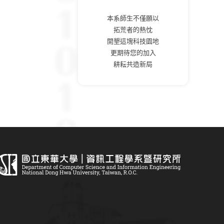
本系師生不僅願以
拓荒者的熱忱
開墾這塊科技園地
更期待您的加入
耕耘共造新局