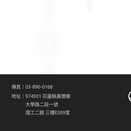
傳真｜03-890-0168
地址｜974301 花蓮縣壽豐鄉
大學路二段一號
理工二館 三樓E309室