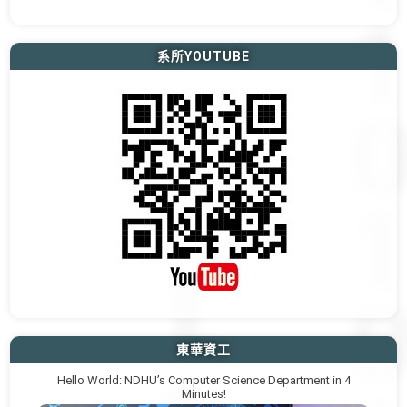
系所YOUTUBE
東華資工
Hello World: NDHU’s Computer Science Department in 4
Minutes!