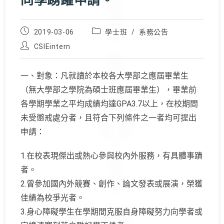
同學踴躍申請。
Post
Post
2019-03-06
學士班
/
系務公告
published:
category:
Post
CSIEintern
author:
一、對象：凡就讀於本校各大學部之應屆畢業生
（無大學部之學院為碩士班應屆畢業生），畢業前
各學期學業之平均成績均達GPA3.7以上，在校期間
未受懲戒處分者，且符合下列條件之一者均可提出
申請：
1.在校表現傑出或熱心參與校內外服務，有具體事蹟
者。
2.曾參加國內外競賽、創作、論文發表或展演，榮獲
佳績為校爭光者。
3.身心障礙學生在學期間克服自身障礙努力向學者或